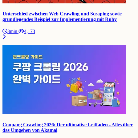
Unterschied zwischen Web Crawling und Scraping sowie
grundlegendes Beispiel zur Implementierung mit Ruby
3min
4,173
Coupang Crawling 2026: Der ultimative Leitfaden - Alles über
das Umgehen von Akamai