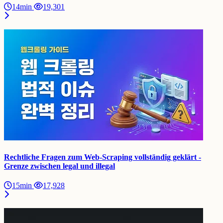
14min
19,301
Rechtliche Fragen zum Web-Scraping vollständig geklärt -
Grenze zwischen legal und illegal
15min
17,928