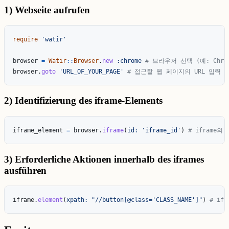
1) Webseite aufrufen
require
'watir'
browser
=
Watir
::
Browser
.
new
:chrome
# 브라우저 선택 (예: Chro
browser
.
goto
'URL_OF_YOUR_PAGE'
# 접근할 웹 페이지의 URL 입력
2) Identifizierung des iframe-Elements
iframe_element
=
browser
.
iframe
(
id: 
'iframe_id'
)
# iframe
3) Erforderliche Aktionen innerhalb des iframes
ausführen
iframe
.
element
(
xpath: 
"//button[@class='CLASS_NAME']"
)
# if