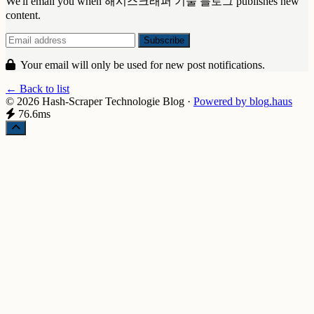
We'll email you when 해시스크래퍼 기술 블로그 publishes new
content.
Your email will only be used for new post notifications.
← Back to list
© 2026 Hash-Scraper Technologie Blog
·
Powered by
blog
.haus
76.6ms