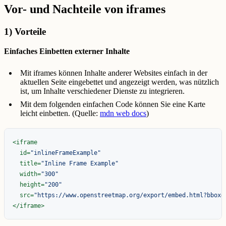
Vor- und Nachteile von iframes
1) Vorteile
Einfaches Einbetten externer Inhalte
Mit iframes können Inhalte anderer Websites einfach in der
aktuellen Seite eingebettet und angezeigt werden, was nützlich
ist, um Inhalte verschiedener Dienste zu integrieren.
Mit dem folgenden einfachen Code können Sie eine Karte
leicht einbetten. (Quelle:
mdn web docs
)
<iframe
id=
"inlineFrameExample"
title=
"Inline Frame Example"
width=
"300"
height=
"200"
src=
"https://www.openstreetmap.org/export/embed.html?bbox=
</iframe>