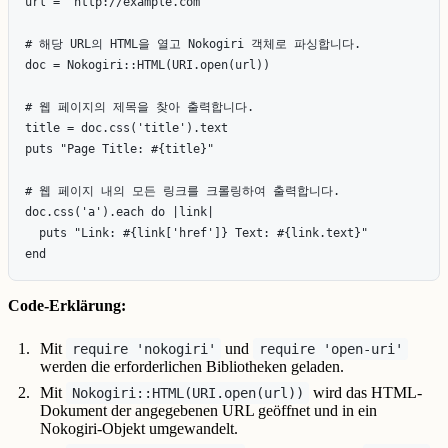
url = 'http://example.com'

# 해당 URL의 HTML을 열고 Nokogiri 객체로 파싱합니다.

doc = Nokogiri::HTML(URI.open(url))

# 웹 페이지의 제목을 찾아 출력합니다.

title = doc.css('title').text

puts "Page Title: #{title}"

# 웹 페이지 내의 모든 링크를 크롤링하여 출력합니다.

doc.css('a').each do |link|

  puts "Link: #{link['href']} Text: #{link.text}"

Code-Erklärung:
Mit
und
require 'nokogiri'
require 'open-uri'
werden die erforderlichen Bibliotheken geladen.
Mit
wird das HTML-
Nokogiri::HTML(URI.open(url))
Dokument der angegebenen URL geöffnet und in ein
Nokogiri-Objekt umgewandelt.