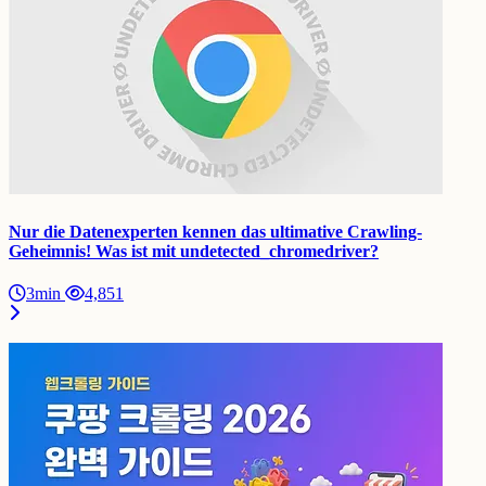
Nur die Datenexperten kennen das ultimative Crawling-
Geheimnis! Was ist mit undetected_chromedriver?
3min
4,851