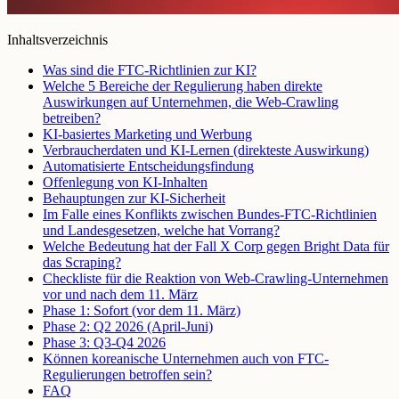
Inhaltsverzeichnis
Was sind die FTC-Richtlinien zur KI?
Welche 5 Bereiche der Regulierung haben direkte
Auswirkungen auf Unternehmen, die Web-Crawling
betreiben?
KI-basiertes Marketing und Werbung
Verbraucherdaten und KI-Lernen (direkteste Auswirkung)
Automatisierte Entscheidungsfindung
Offenlegung von KI-Inhalten
Behauptungen zur KI-Sicherheit
Im Falle eines Konflikts zwischen Bundes-FTC-Richtlinien
und Landesgesetzen, welche hat Vorrang?
Welche Bedeutung hat der Fall X Corp gegen Bright Data für
das Scraping?
Checkliste für die Reaktion von Web-Crawling-Unternehmen
vor und nach dem 11. März
Phase 1: Sofort (vor dem 11. März)
Phase 2: Q2 2026 (April-Juni)
Phase 3: Q3-Q4 2026
Können koreanische Unternehmen auch von FTC-
Regulierungen betroffen sein?
FAQ