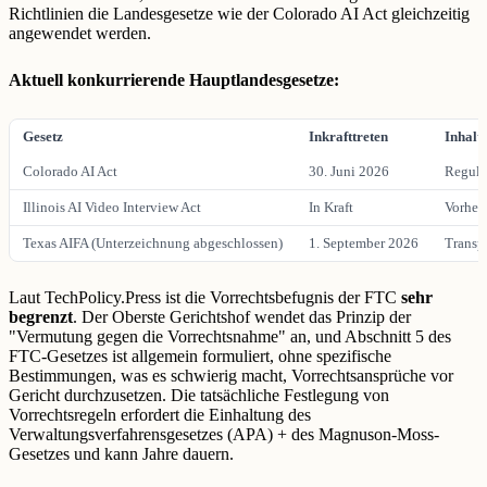
Richtlinien die Landesgesetze wie der Colorado AI Act gleichzeitig
angewendet werden.
Aktuell konkurrierende Hauptlandesgesetze:
Gesetz
Inkrafttreten
Inhalt
Colorado AI Act
30. Juni 2026
Reguli
Illinois AI Video Interview Act
In Kraft
Vorher
Texas AIFA (Unterzeichnung abgeschlossen)
1. September 2026
Transp
Laut TechPolicy.Press ist die Vorrechtsbefugnis der FTC
sehr
begrenzt
. Der Oberste Gerichtshof wendet das Prinzip der
"Vermutung gegen die Vorrechtsnahme" an, und Abschnitt 5 des
FTC-Gesetzes ist allgemein formuliert, ohne spezifische
Bestimmungen, was es schwierig macht, Vorrechtsansprüche vor
Gericht durchzusetzen. Die tatsächliche Festlegung von
Vorrechtsregeln erfordert die Einhaltung des
Verwaltungsverfahrensgesetzes (APA) + des Magnuson-Moss-
Gesetzes und kann Jahre dauern.