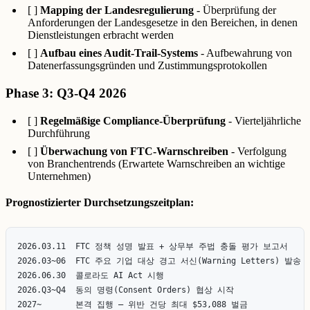
[ ]
Mapping der Landesregulierung
- Überprüfung der
Anforderungen der Landesgesetze in den Bereichen, in denen
Dienstleistungen erbracht werden
[ ]
Aufbau eines Audit-Trail-Systems
- Aufbewahrung von
Datenerfassungsgründen und Zustimmungsprotokollen
Phase 3: Q3-Q4 2026
[ ]
Regelmäßige Compliance-Überprüfung
- Vierteljährliche
Durchführung
[ ]
Überwachung von FTC-Warnschreiben
- Verfolgung
von Branchentrends (Erwartete Warnschreiben an wichtige
Unternehmen)
Prognostizierter Durchsetzungszeitplan:
2026.03.11  FTC 정책 성명 발표 + 상무부 주법 충돌 평가 보고서

2026.03~06  FTC 주요 기업 대상 경고 서신(Warning Letters) 발송

2026.06.30  콜로라도 AI Act 시행

2026.Q3~Q4  동의 명령(Consent Orders) 협상 시작
