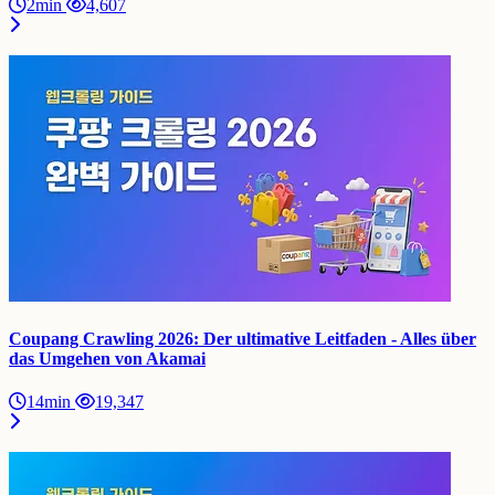
2min
4,607
Coupang Crawling 2026: Der ultimative Leitfaden - Alles über
das Umgehen von Akamai
14min
19,347