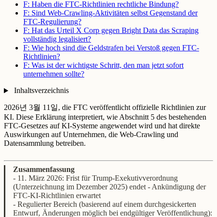
F: Haben die FTC-Richtlinien rechtliche Bindung?
F: Sind Web-Crawling-Aktivitäten selbst Gegenstand der
FTC-Regulierung?
F: Hat das Urteil X Corp gegen Bright Data das Scraping
vollständig legalisiert?
F: Wie hoch sind die Geldstrafen bei Verstoß gegen FTC-
Richtlinien?
F: Was ist der wichtigste Schritt, den man jetzt sofort
unternehmen sollte?
Inhaltsverzeichnis
2026년 3월 11일, die FTC veröffentlicht offizielle Richtlinien zur
KI. Diese Erklärung interpretiert, wie Abschnitt 5 des bestehenden
FTC-Gesetzes auf KI-Systeme angewendet wird und hat direkte
Auswirkungen auf Unternehmen, die Web-Crawling und
Datensammlung betreiben.
Zusammenfassung
- 11. März 2026: Frist für Trump-Exekutivverordnung
(Unterzeichnung im Dezember 2025) endet - Ankündigung der
FTC-KI-Richtlinien erwartet
- Regulierter Bereich (basierend auf einem durchgesickerten
Entwurf, Änderungen möglich bei endgültiger Veröffentlichung):