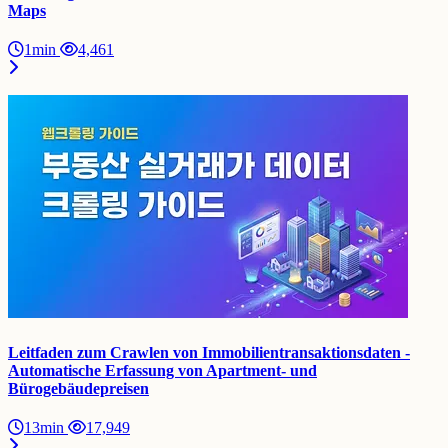
Maps
1min
4,461
Leitfaden zum Crawlen von Immobilientransaktionsdaten -
Automatische Erfassung von Apartment- und
Bürogebäudepreisen
13min
17,949