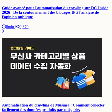
Guide avancé pour l'automatisation du crawling sur DC Inside
2026 - De la contournement des blocages IP à l'analyse de
l'opinion publique
8min
9,379
Automatisation du crawling de Musinsa : Comment collecter
facilement des données produits par catégorie.