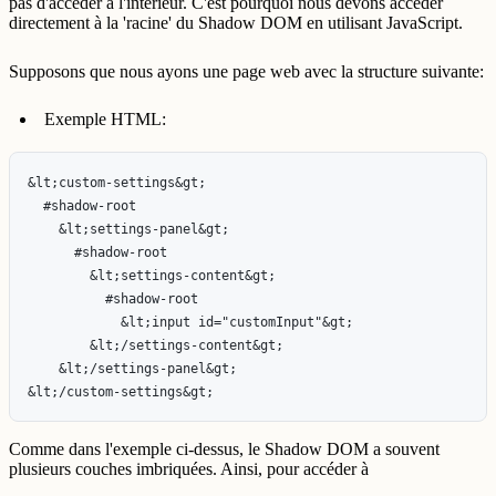
pas d'accéder à l'intérieur. C'est pourquoi nous devons accéder
directement à la 'racine' du Shadow DOM en utilisant JavaScript.
Supposons que nous ayons une page web avec la structure suivante:
Exemple HTML:
&lt;custom-settings&gt;

  #shadow-root

    &lt;settings-panel&gt;

      #shadow-root

        &lt;settings-content&gt;

          #shadow-root

            &lt;input id="customInput"&gt;

        &lt;/settings-content&gt;

    &lt;/settings-panel&gt;

Comme dans l'exemple ci-dessus, le Shadow DOM a souvent
plusieurs couches imbriquées. Ainsi, pour accéder à