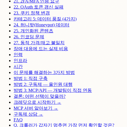
21. 2FA/MFA 인증 요구
22. OAuth 토큰 갱신 실패
23. 쿠키 정책 변경
카테고리 5: 데이터 품질 (4가지)
24. 허니팟(Honeypot) 데이터
25. 개인화된 콘텐츠
26. 인코딩 문제
27. 동적 가격/재고 불일치
장애 대응에 드는 실제 비용
인력
인프라
시간
이 문제를 해결하는 3가지 방법
방법 1: 직접 구축
방법 2: 구독제 — 올인원 대행
방법 3: MCP/API — 개발팀이 직접 연동
결론: 어떤 선택이 맞을까?
크레딧으로 시작하기 →
MCP 서버 알아보기 →
구독제 상담 →
FAQ
Q. 크롤러가 갑자기 멈추면 가장 먼저 확인할 것은?