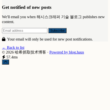
Get notified of new posts
We'll email you when 해시스크래퍼 기술 블로그 publishes new
content.
Your email will only be used for new post notifications.
← Back to list
© 2026 哈希抓取技术博客
·
Powered by
blog
.haus
57.4ms