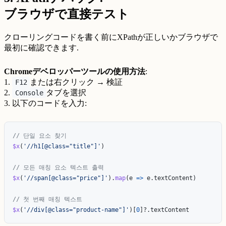
ブラウザで直接テスト
クローリングコードを書く前にXPathが正しいかブラウザで
最初に確認できます.
Chromeデベロッパーツールの使用方法
:
1.
または右クリック → 検証
F12
2.
タブを選択
Console
3. 以下のコードを入力:
// 단일 요소 찾기
$x
(
'
//h1[@class="title"]
'
)
// 모든 매칭 요소 텍스트 출력
$x
(
'
//span[@class="price"]
'
).
map
(
e
=>
e
.
textContent
)
// 첫 번째 매칭 텍스트
$x
(
'
//div[@class="product-name"]
'
)[
0
]?.
textContent