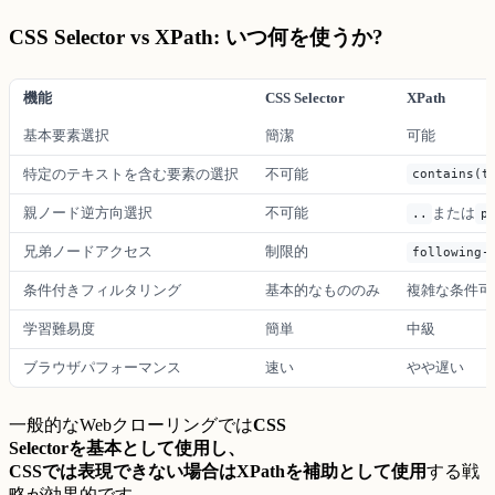
CSS Selector vs XPath: いつ何を使うか?
機能
CSS Selector
XPath
基本要素選択
簡潔
可能
特定のテキストを含む要素の選択
不可能
contains(
親ノード逆方向選択
不可能
または
..
p
兄弟ノードアクセス
制限的
following-
条件付きフィルタリング
基本的なもののみ
複雑な条件可
学習難易度
簡単
中級
ブラウザパフォーマンス
速い
やや遅い
一般的なWebクローリングでは
CSS
Selectorを基本として使用し、
CSSでは表現できない場合はXPathを補助として使用
する戦
略が効果的です.