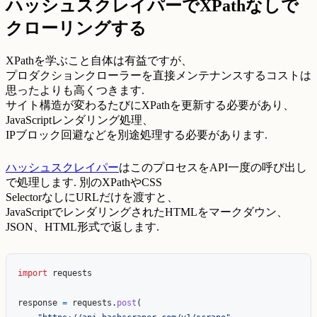
ハッシュスクレイパーでXPathなしで
クローリングする
XPathを学ぶこと自体は有益ですが、
プロダクションクローラーを直接メンテナンスするコストは
思ったよりも高くつきます.
サイト構造が変わるたびにXPathを更新する必要があり、
JavaScriptレンダリング処理、
IPブロック回避などを別途処理する必要があります.
ハッシュスクレイパー
はこのプロセスをAPI一度の呼び出し
で処理します. 別のXPathやCSS
SelectorなしにURLだけを渡すと、
JavaScriptでレンダリングされたHTMLをマークダウン、
JSON、HTML形式で返します.
import
requests
response
=
requests
.
post
(