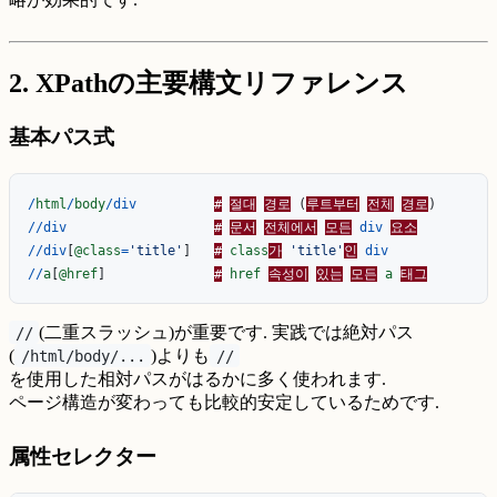
2. XPathの主要構文リファレンス
基本パス式
/
html
/
body
/
div
#
절대
경로
(
루트부터
전체
경로
)
//
div
#
문서
전체에서
모든
div
요소
//
div
[
@class
=
'title'
]
#
class
가
'title'
인
div
//
a
[
@href
]
#
href
속성이
있는
모든
a
태그
(二重スラッシュ)が重要です. 実践では絶対パス
//
(
)よりも
/html/body/...
//
を使用した相対パスがはるかに多く使われます.
ページ構造が変わっても比較的安定しているためです.
属性セレクター