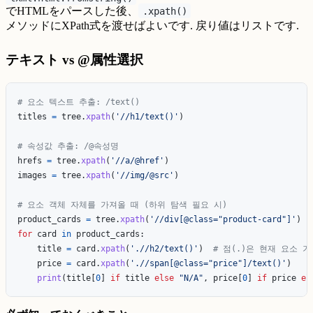
でHTMLをパースした後、
.xpath()
メソッドにXPath式を渡せばよいです. 戻り値はリストです.
テキスト vs @属性選択
titles
=
tree
.
xpath
(
'
//h1/text()
'
)
hrefs
=
tree
.
xpath
(
'
//a/@href
'
)
images
=
tree
.
xpath
(
'
//img/@src
'
)
product_cards
=
tree
.
xpath
(
'
//div[@class=
"
product-card
"
]
'
)
for
card
in
product_cards
:
title
=
card
.
xpath
(
'
.//h2/text()
'
)
price
=
card
.
xpath
(
'
.//span[@class=
"
price
"
]/text()
'
)
print
(
title
[
0
]
if
title
else
"
N/A
"
,
price
[
0
]
if
price
el