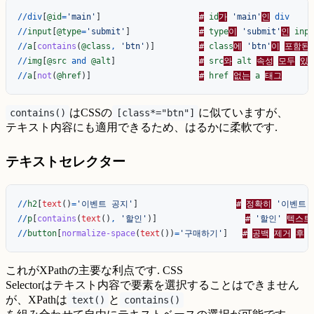
//
div
[
@id
=
'main'
]
#
id
가
'main'
인
div
//
input
[
@type
=
'submit'
]
#
type
이
'submit'
인
inpu
//
a
[
contains
(
@class
,
'btn'
)]
#
class
에
'btn'
이
포함된
//
img
[
@src
and
@alt
]
#
src
와
alt
속성
모두
있
//
a
[
not
(
@href
)]
#
href
없는
a
태그
はCSSの
に似ていますが、
contains()
[class*="btn"]
テキスト内容にも適用できるため、はるかに柔軟です.
テキストセレクター
//
h2
[
text
()
=
'이벤트 공지'
]
#
정확히
'이벤트 
//
p
[
contains
(
text
()
,
'할인'
)]
#
'할인'
텍스트
//
button
[
normalize-space
(
text
())
=
'구매하기'
]
#
공백
제거
후
これがXPathの主要な利点です. CSS
Selectorはテキスト内容で要素を選択することはできません
が、XPathは
と
text()
contains()