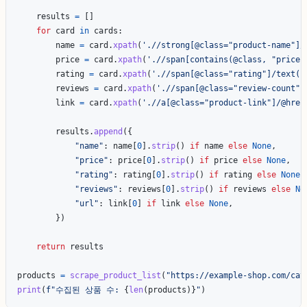
results
=
[]
for
card
in
cards
:
name
=
card
.
xpath
(
'
.//strong[@class=
"
product-name
"
]/
price
=
card
.
xpath
(
'
.//span[contains(@class, 
"
price
"
rating
=
card
.
xpath
(
'
.//span[@class=
"
rating
"
]/text()
reviews
=
card
.
xpath
(
'
.//span[@class=
"
review-count
"
]
link
=
card
.
xpath
(
'
.//a[@class=
"
product-link
"
]/@href
results
.
append
({
"
name
"
:
name
[
0
].
strip
()
if
name
else
None
,
"
price
"
:
price
[
0
].
strip
()
if
price
else
None
,
"
rating
"
:
rating
[
0
].
strip
()
if
rating
else
None
,
"
reviews
"
:
reviews
[
0
].
strip
()
if
reviews
else
No
"
url
"
:
link
[
0
]
if
link
else
None
,
})
return
results
products
=
scrape_product_list
(
"
https://example-shop.com/cat
print
(
f
"
수집된 상품 수: 
{
len
(
products
)
}
"
)