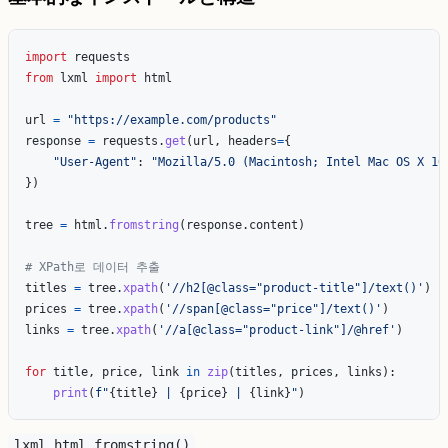
import
requests
from
lxml
import
html
url
=
"
https://example.com/products
"
response
=
requests
.
get
(
url
,
headers
=
{
"
User-Agent
"
:
"
Mozilla/5.0 (Macintosh; Intel Mac OS X 10
})
tree
=
html
.
fromstring
(
response
.
content
)
titles
=
tree
.
xpath
(
'
//h2[@class=
"
product-title
"
]/text()
'
)
prices
=
tree
.
xpath
(
'
//span[@class=
"
price
"
]/text()
'
)
links
=
tree
.
xpath
(
'
//a[@class=
"
product-link
"
]/@href
'
)
for
title
,
price
,
link
in
zip
(
titles
,
prices
,
links
):
print
(
f
"
{
title
}
 | 
{
price
}
 | 
{
link
}
"
)
lxml.html.fromstring()