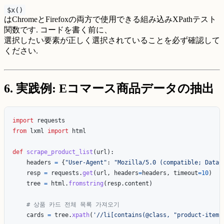
$x()
はChromeとFirefoxの両方で使用できる組み込みXPathテスト
関数です. コードを書く前に、
選択したい要素が正しく選択されていることを必ず確認して
ください.
6. 実践例: Eコマース商品データの抽出
import
requests
from
lxml
import
html
def
scrape_product_list
(
url
):
headers
=
{
"
User-Agent
"
:
"
Mozilla/5.0 (compatible; DataC
resp
=
requests
.
get
(
url
,
headers
=
headers
,
timeout
=
10
)
tree
=
html
.
fromstring
(
resp
.
content
)
cards
=
tree
.
xpath
(
'
//li[contains(@class, 
"
product-item
"