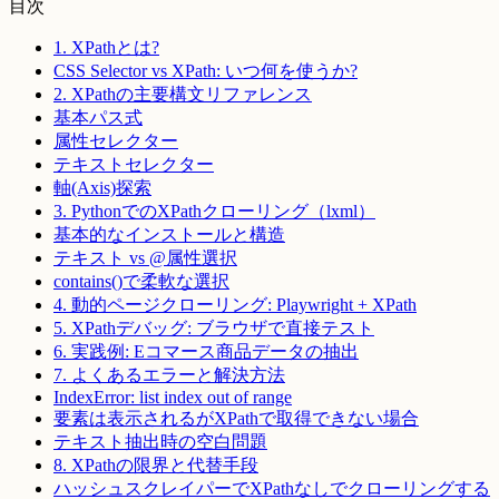
目次
1. XPathとは?
CSS Selector vs XPath: いつ何を使うか?
2. XPathの主要構文リファレンス
基本パス式
属性セレクター
テキストセレクター
軸(Axis)探索
3. PythonでのXPathクローリング（lxml）
基本的なインストールと構造
テキスト vs @属性選択
contains()で柔軟な選択
4. 動的ページクローリング: Playwright + XPath
5. XPathデバッグ: ブラウザで直接テスト
6. 実践例: Eコマース商品データの抽出
7. よくあるエラーと解決方法
IndexError: list index out of range
要素は表示されるがXPathで取得できない場合
テキスト抽出時の空白問題
8. XPathの限界と代替手段
ハッシュスクレイパーでXPathなしでクローリングする