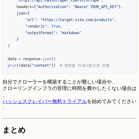
"
https://api.hashscraper.com/v1/scrape
"
,
headers
=
{
"
Authorization
"
:
"
Bearer YOUR_API_KEY
"
},
json
=
{
"
url
"
:
"
https://target-site.com/products
"
,
"
renderJs
"
:
True
,
"
outputFormat
"
:
"
markdown
"
}
)
data
=
response
.
json
()
print
(
data
[
"
content
"
])
自分でクローラーを構築することが難しい場合や、
クローリングインフラの管理に時間を費やしたくない場合は
、
ハッシュスクレイパー無料トライアル
を始めてみてください
.
まとめ