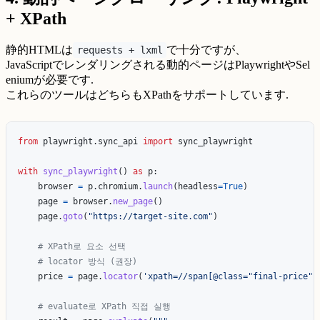
+ XPath
静的HTMLは
で十分ですが、
requests + lxml
JavaScriptでレンダリングされる動的ページはPlaywrightやSel
eniumが必要です.
これらのツールはどちらもXPathをサポートしています.
from
playwright.sync_api
import
sync_playwright
with
sync_playwright
()
as
p
:
browser
=
p
.
chromium
.
launch
(
headless
=
True
)
page
=
browser
.
new_page
()
page
.
goto
(
"
https://target-site.com
"
)
price
=
page
.
locator
(
'
xpath=//span[@class=
"
final-price
"
]