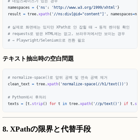
namespaces
=
{
'
ns
'
:
'
http://www.w3.org/1999/xhtml
'
}
result
=
tree
.
xpath
(
'
//ns:div[@id=
"
content
"
]
'
,
namespaces
=
na
# 실제로 화면에는 있지만 XPath로 안 잡힐 때 → 동적 렌더링 확인

# requests로 받은 HTML에는 없고, 브라우저에서만 보이는 경우

テキスト抽出時の空白問題
clean_text
=
tree
.
xpath
(
'
normalize-space(//h1/text())
'
)
texts
=
[
t
.
strip
()
for
t
in
tree
.
xpath
(
'
//p/text()
'
)
if
t
.
st
8. XPathの限界と代替手段