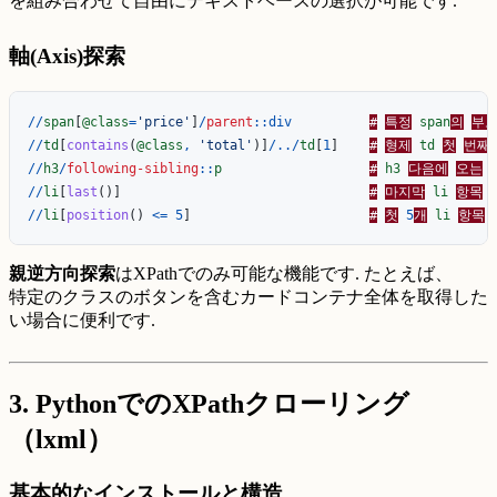
を組み合わせて自由にテキストベースの選択が可能です.
軸(Axis)探索
//
span
[
@class
=
'price'
]
/
parent
::
div
#
특정
span
의
부
//
td
[
contains
(
@class
,
'total'
)]
/../
td
[
1
]
#
형제
td
첫
번째
//
h3
/
following-sibling
::
p
#
h3
다음에
오는
//
li
[
last
()]
#
마지막
li
항목
//
li
[
position
()
<=
5
]
#
첫
5
개
li
항목
親逆方向探索
はXPathでのみ可能な機能です. たとえば、
特定のクラスのボタンを含むカードコンテナ全体を取得した
い場合に便利です.
3. PythonでのXPathクローリング
（lxml）
基本的なインストールと構造