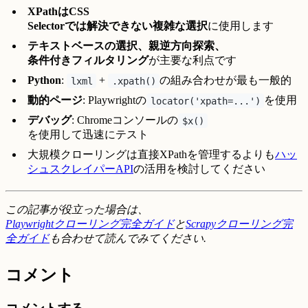
XPathはCSS
Selectorでは解決できない複雑な選択
に使用します
テキストベースの選択、親逆方向探索、
条件付きフィルタリング
が主要な利点です
Python
:
+
の組み合わせが最も一般的
lxml
.xpath()
動的ページ
: Playwrightの
を使用
locator('xpath=...')
デバッグ
: Chromeコンソールの
$x()
を使用して迅速にテスト
大規模クローリングは直接XPathを管理するよりも
ハッ
シュスクレイパーAPI
の活用を検討してください
この記事が役立った場合は、
Playwrightクローリング完全ガイド
と
Scrapyクローリング完
全ガイド
も合わせて読んでみてください.
コメント