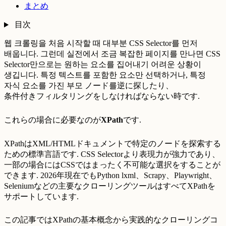
まとめ
目次
웹 크롤링을 처음 시작할 때 대부분 CSS Selector를 먼저
배웁니다. 그런데 실전에서 조금 복잡한 페이지를 만나면 CSS
Selector만으로는 원하는 요소를 집어내기 어려운 상황이
생깁니다. 특정 텍스트를 포함한 요소만 선택하거나, 특정
자식 요소를 가진 부모 ノード를逆に探したり、
条件付きフィルタリングをしなければならない時です.
これらの場合に必要なのが
XPath
です.
XPathはXML/HTMLドキュメントで特定のノードを探索する
ための標準言語です. CSS Selectorより表現力が強力であり、
一部の場合にはCSSではまったく不可能な選択をすることが
できます. 2026年現在でもPython lxml、Scrapy、Playwright、
Seleniumなどの主要なクローリングツールはすべてXPathを
サポートしています.
この記事ではXPathの基本概念から実践的なクローリングコ