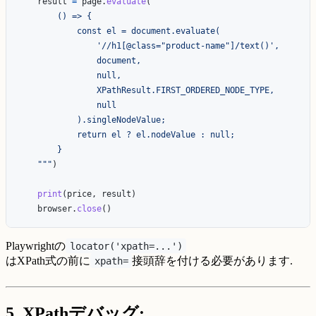
result
=
page
.
evaluate
(
"""
        () => {

            const el = document.evaluate(

'
//h1[@class=
"
product-name
"
]/text()
'
,

                document,

                null,

                XPathResult.FIRST_ORDERED_NODE_TYPE,

                null

            ).singleNodeValue;

            return el ? el.nodeValue : null;

        }

"""
)
print
(
price
,
result
)
browser
.
close
()
Playwrightの
locator('xpath=...')
はXPath式の前に
接頭辞を付ける必要があります.
xpath=
5. XPathデバッグ: