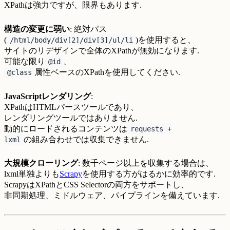
XPathは強力ですが、限界もあります.
構造の変更に弱い
: 絶対パス
(
)を使用すると、
/html/body/div[2]/div[3]/ul/li
サイトのリデザインで全体のXPathが無効になります.
可能な限り
、
@id
属性ベースのXPathを使用してください.
@class
JavaScriptレンダリング
:
XPathはHTMLパースツールであり、
レンダリングツールではありません.
動的にロードされるコンテンツは
requests +
の組み合わせでは収集できません.
lxml
大規模クローリング
: 数千ページ以上を収集する場合は、
lxml単独よりも
Scrapy
を使用する方がはるかに効率的です.
ScrapyはXPathとCSS Selectorの両方をサポートし、
非同期処理、ミドルウェア、パイプラインを備えています.