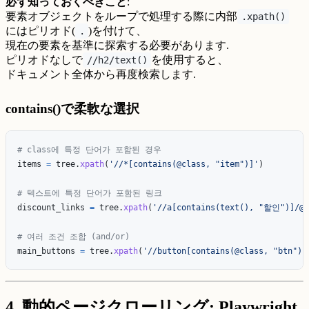
必ず知っておくべきこと
:
要素オブジェクトをループで処理する際に内部
.xpath()
にはピリオド(
)を付けて、
.
現在の要素を基準に探索する必要があります.
ピリオドなしで
を使用すると、
//h2/text()
ドキュメント全体から再度検索します.
contains()で柔軟な選択
items
=
tree
.
xpath
(
'
//*[contains(@class, 
"
item
"
)]
'
)
discount_links
=
tree
.
xpath
(
'
//a[contains(text(), 
"
할인
"
)]/@h
main_buttons
=
tree
.
xpath
(
'
//button[contains(@class, 
"
btn
"
) 
4. 動的ページクローリング: Playwright