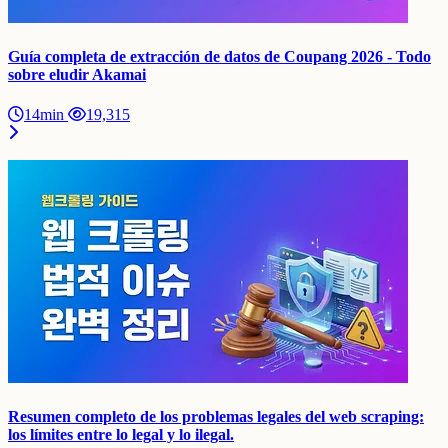
Guía completa de extracción de datos de Coupang 2026 - Todo
sobre eludir Akamai
14min
19,315
Resumen completo de los problemas legales del web scraping:
los límites entre lo legal y lo ilegal.