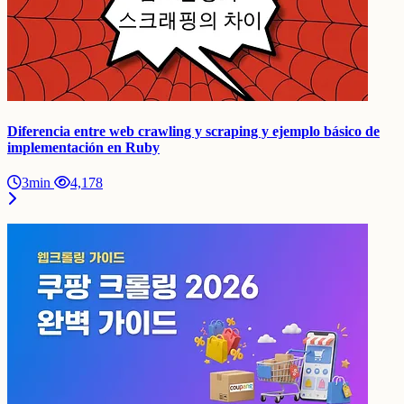
Diferencia entre web crawling y scraping y ejemplo básico de
implementación en Ruby
3min
4,178