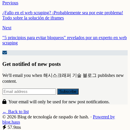
Previous
¿Fallo en el web scraping? ¡Probablemente sea por este problema!
Todo sobre la solución de iframes
Next
"5 principios para evitar bloqueos" revelados por un experto en web
scraping
Get notified of new posts
We'll email you when 해시스크래퍼 기술 블로그 publishes new
content.
Your email will only be used for new post notifications.
← Back to list
© 2026 Blog de tecnología de raspado de hash.
·
Powered by
blog
.haus
57.9ms