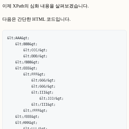
이제 XPath의 심화 내용을 살펴보겠습니다.
다음은 간단한 HTML 코드입니다.
&lt;AAA&gt;

    &lt;BBB&gt;

        &lt;CCC/&gt;

        &lt;DDD/&gt;

    &lt;/BBB&gt;

    &lt;EEE&gt;

        &lt;FFF&gt;

            &lt;GGG/&gt;

            &lt;GGG/&gt;

            &lt;III&gt;

                &lt;JJJ/&gt;

            &lt;/III&gt;

        &lt;/FFF&gt;

    &lt;/EEE&gt;

    &lt;KKK&gt;

        &lt;LLL/&gt;
