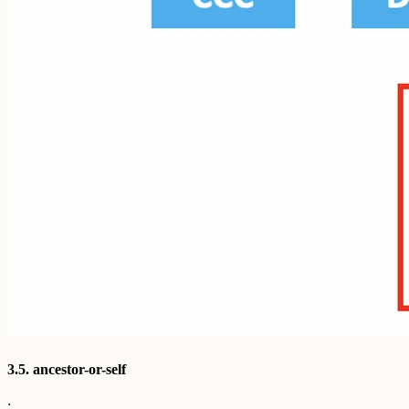
3.5. ancestor-or-self
: