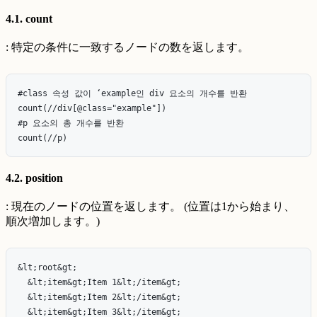
4.1. count
: 特定の条件に一致するノードの数を返します。
#class 속성 값이 ‘example인 div 요소의 개수를 반환

count(//div[@class="example"])

#p 요소의 총 개수를 반환

4.2. position
: 現在のノードの位置を返します。 (位置は1から始まり、
順次増加します。)
&lt;root&gt;

  &lt;item&gt;Item 1&lt;/item&gt;

  &lt;item&gt;Item 2&lt;/item&gt;

  &lt;item&gt;Item 3&lt;/item&gt;
