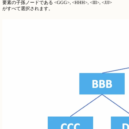
要素の子孫ノードである <GGG>, <HHH>, <III>, <JJJ>
がすべて選択されます。