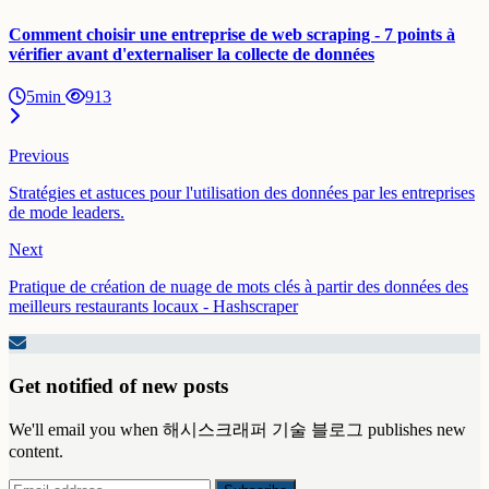
Comment choisir une entreprise de web scraping - 7 points à
vérifier avant d'externaliser la collecte de données
5min
913
Previous
Stratégies et astuces pour l'utilisation des données par les entreprises
de mode leaders.
Next
Pratique de création de nuage de mots clés à partir des données des
meilleurs restaurants locaux - Hashscraper
Get notified of new posts
We'll email you when 해시스크래퍼 기술 블로그 publishes new
content.