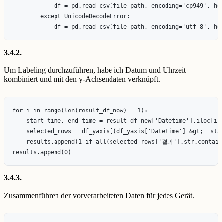
            df = pd.read_csv(file_path, encoding='cp949', hea
        except UnicodeDecodeError:

3.4.2.
Um Labeling durchzuführen, habe ich Datum und Uhrzeit
kombiniert und mit den y-Achsendaten verknüpft.
for i in range(len(result_df_new) - 1):

    start_time, end_time = result_df_new['Datetime'].iloc[i],
    selected_rows = df_yaxis[(df_yaxis['Datetime'] &gt;= star
    results.append(1 if all(selected_rows['결과'].str.contains
3.4.3.
Zusammenführen der vorverarbeiteten Daten für jedes Gerät.